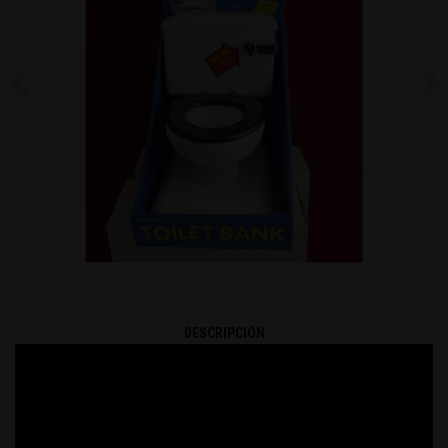
Previous
Ne
DESCRIPCIÓN