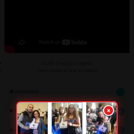
Diseño Divertido y Original
Tiene sonido al Tirar la Cadena
→
🚚 DESPACHOS
×
→
🛡️ GARANTÍA
→
💳 MÉTODOS DE PAGO