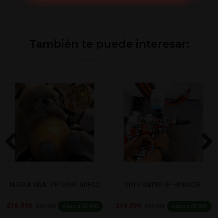
También te puede interesar:
Previous
Next
APEGO
RIFLE SNIPER DE HIDROGEL
FLYNOVA PRO MINI DRON V
$14.990
$8.500
$22.990
$12.990
6.000
Ahorra $8.000
Ahorra $