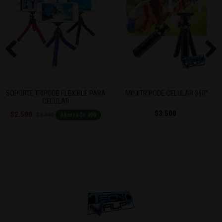
Previous
Next
EXIBLE PARA
MINI TRIPODE CELULAR 360°
AMPLIFICADOR P
CELULAR
$3.500
$2.990
$6.990
rra $1.490
Aho