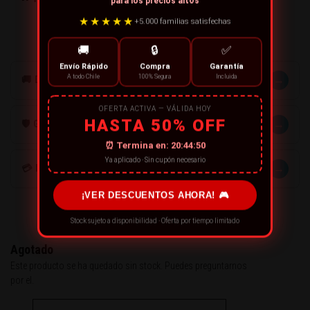
para los precios altos
Trípode hoy en Tecnovalp.
★★★★★
+5.000 familias satisfechas
🚚
🔒
✅
Envío Rápido
Compra
Garantía
A todo Chile
100% Segura
Incluida
→
🚚 DESPACHOS
OFERTA ACTIVA — VÁLIDA HOY
HASTA 50% OFF
→
🛡️ GARANTÍA
⏰ Termina en:
20:44:49
Ya aplicado · Sin cupón necesario
→
💳 MÉTODOS DE PAGO
¡VER DESCUENTOS AHORA! 🎮
Stock sujeto a disponibilidad · Oferta por tiempo limitado
Agotado
Este producto se ha quedado sin stock. Puedes preguntarnos
por el.