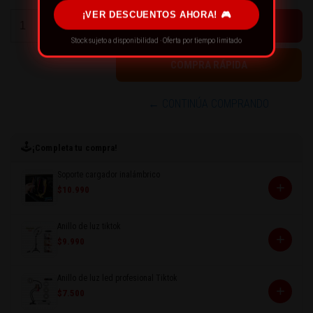
¡VER DESCUENTOS AHORA! 🎮
+
-
Stock sujeto a disponibilidad · Oferta por tiempo limitado
← CONTINÚA COMPRANDO
🕹️
¡Completa tu compra!
Soporte cargador inalámbrico
+
$10.990
Anillo de luz tiktok
+
$9.990
Anillo de luz led profesional Tiktok
+
$7.500