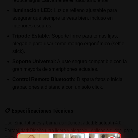
reduce significativamente el ruido ambiental.
Iluminación LED:
Luz de relleno ajustable para
asegurar que siempre te veas bien, incluso en
interiores oscuros.
Trípode Estable:
Soporte firme para tomas fijas,
plegable para usar como mango ergonómico (selfie
stick).
Soporte Universal:
Ajuste seguro compatible con la
gran mayoría de smartphones actuales.
Control Remoto Bluetooth:
Dispara fotos o inicia
grabaciones a distancia con un solo click.
📋 Especificaciones Técnicas
Uso: Smartphones y Cámaras · Conectividad: Bluetooth 4.0 ·
Portabilidad: Diseño ultra ligero y plegable · Aplicación: Ideal para