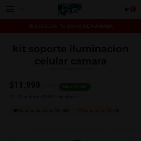
0
🚀 ASEGURA TU ENVÍO DE MAÑANA
kit soporte iluminacion
celular camara
$11.990
$14.990
Ahorra $3.000
💳 o
3 cuotas de
$3997
sin interés
🚚
Envío gratis desde $50.000
📦
Envío desde $4.300