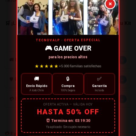
TikTok, YouTube, Reels y Entrevistas.
×
🛒 ¡Lleva tu contenido al siguiente nivel! Asegura tu Kit
Vlog hoy en Tecnovalp.
TECNOVALP · OFERTA ESPECIAL
🎮 GAME OVER
para los precios altos
→
🚚 DESPACHOS
★★★★★
+5.000 familias satisfechas
🚚
🔒
✅
→
🛡️ GARANTÍA
Envío Rápido
Compra
Garantía
A todo Chile
100% Segura
Incluida
→
💳 MÉTODOS DE PAGO
OFERTA ACTIVA — VÁLIDA HOY
HASTA 50% OFF
⏰ Termina en:
03:19:30
Ya aplicado · Sin cupón necesario
💳
8
personas están comprando ahora