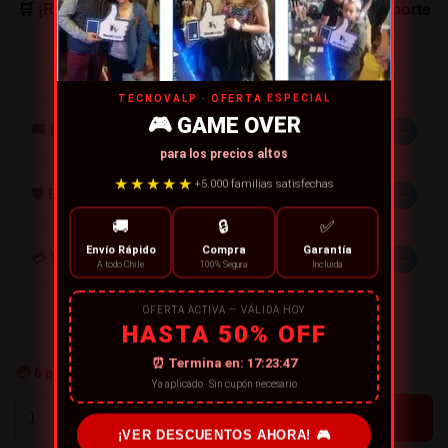
🛒 ¡Relájate y disfruta sin esfuerzo! Asegura tu soporte
hoy mismo en Tecnovalp.
TECNOVALP · OFERTA ESPECIAL
🎮 GAME OVER
→
🚚 DESPACHOS
para los precios altos
★★★★★
+5.000 familias satisfechas
→
🛡️ GARANTÍA
🚚
🔒
✅
Envío Rápido
Compra
Garantía
→
💳 MÉTODOS DE PAGO
A todo Chile
100% Segura
Incluida
OFERTA ACTIVA — VÁLIDA HOY
HASTA 50% OFF
⏰ Termina en:
17:23:47
💳
6
personas están comprando ahora
Ya aplicado · Sin cupón necesario
+
-
¡VER DESCUENTOS AHORA! 🎮