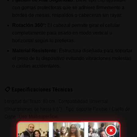
con gomas protectoras que se adhiere firmemente a
bordes de mesas, respaldos o cabeceras sin rayar.
Rotación 360°:
El cabezal permite girar el celular
completamente para usarlo en modo vertical u
horizontal según lo prefieras.
Material Resistente:
Estructura diseñada para soportar
el peso de tu dispositivo evitando vibraciones molestas
o caídas accidentales.
📋 Especificaciones Técnicas
Longitud del Brazo: 80 cm · Compatibilidad: Universal
(Smartphones de hasta 6.5") · Tipo: Soporte Flexible / Cuello de
Cisne · Uso: Multisuperficie.
×