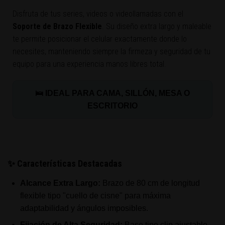
Disfruta de tus series, videos o videollamadas con el
Soporte de Brazo Flexible
. Su diseño extra largo y maleable
te permite posicionar el celular exactamente donde lo
necesites, manteniendo siempre la firmeza y seguridad de tu
equipo para una experiencia manos libres total.
🛌 IDEAL PARA CAMA, SILLÓN, MESA O
ESCRITORIO
✨ Características Destacadas
Alcance Extra Largo:
Brazo de 80 cm de longitud
flexible tipo "cuello de cisne" para máxima
adaptabilidad y ángulos imposibles.
Fijación de Alta Seguridad:
Base tipo clip ajustable