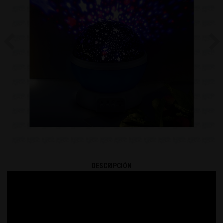
Previous
Ne
DESCRIPCIÓN