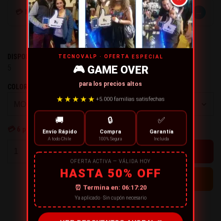
→
💳 MÉTODOS DE PAGO
DISPONIBILIDAD:
TECNOVALP · OFERTA ESPECIAL
5
🎮 GAME OVER
para los precios altos
COLOR DISPONIBLE
★★★★★
+5.000 familias satisfechas
🚚
🔒
✅
💳
6
personas están comprando ahora
Envío Rápido
Compra
Garantía
A todo Chile
100% Segura
Incluida
+
-
OFERTA ACTIVA — VÁLIDA HOY
HASTA 50% OFF
⏰ Termina en:
06:17:19
Ya aplicado · Sin cupón necesario
← CONTINÚA COMPRANDO