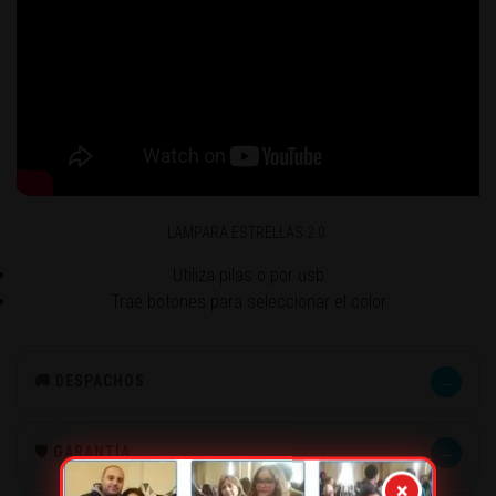
LAMPARA ESTRELLAS 2.0
Utiliza pilas o por usb
Trae botones para seleccionar el color
→
🚚 DESPACHOS
→
🛡️ GARANTÍA
×