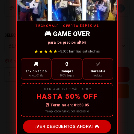
→
💳 MÉTODOS DE PAGO
TECNOVALP · OFERTA ESPECIAL
🎮 GAME OVER
SELECCIONE EL COLOR
para los precios altos
★★★★★
+5.000 familias satisfechas
💳
6
personas están comprando ahora
🚚
🔒
✅
+
Envío Rápido
Compra
Garantía
A todo Chile
100% Segura
Incluida
-
OFERTA ACTIVA — VÁLIDA HOY
HASTA 50% OFF
⏰ Termina en:
01:53:04
← CONTINÚA COMPRANDO
Ya aplicado · Sin cupón necesario
¡VER DESCUENTOS AHORA! 🎮
¡RECOMIENDA ESTE PRODUCTO!