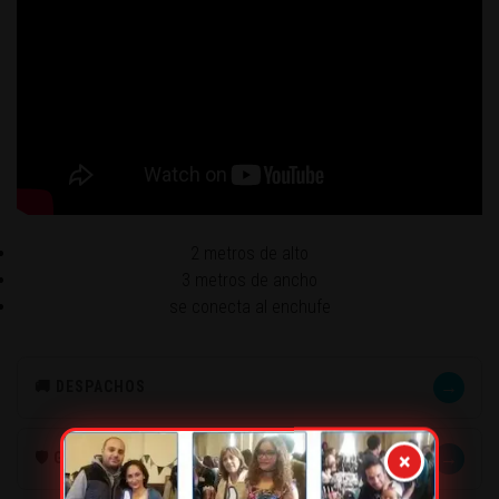
2 metros de alto
3 metros de ancho
se conecta al enchufe
→
🚚 DESPACHOS
→
×
🛡️ GARANTÍA