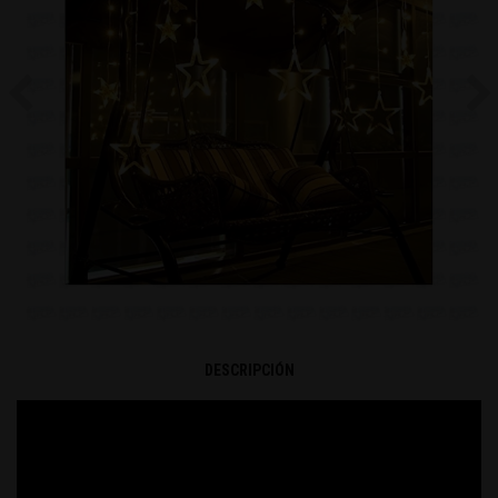
Previous
Ne
DESCRIPCIÓN