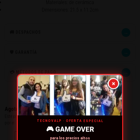
Materiales: de cerámica
Dimensiones: 21.5 x 11.2cm
→
🚚 DESPACHOS
→
🛡️ GARANTÍA
→
💳 MÉTODOS DE PAGO
×
Agotado
Este producto se ha quedado sin stock. Puedes preguntarnos
TECNOVALP · OFERTA ESPECIAL
por el.
🎮 GAME OVER
para los precios altos
CONTÁCTANOS