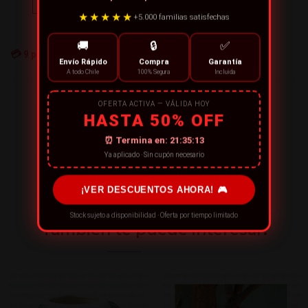
★★★★★
+5.000 familias satisfechas
← Continue Comprando
🚚
🔒
✅
💳
9
personas están comprando ahora
Envío Rápido
Compra
Garantía
A todo Chile
100% Segura
Incluida
¡RECOMIENDA ESTE PRODUCTO!
OFERTA ACTIVA — VÁLIDA HOY
HASTA 50% OFF
⏰ Termina en:
21:35:13
Ya aplicado · Sin cupón necesario
¡VER DESCUENTOS AHORA! 🎮
Stock sujeto a disponibilidad · Oferta por tiempo limitado
También te puede interesar: