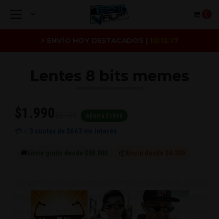
0
⚡ ENVÍO HOY DESTACADOS |
10:12:17
Lentes 8 bits memes
$1.990
$2.990
Ahorra $1000
💳 o
3 cuotas de
$663
sin interés
🚚
Envío gratis desde $50.000
📦
Envío desde $4.300