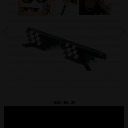
Previous
Ne
DESCRIPCIÓN