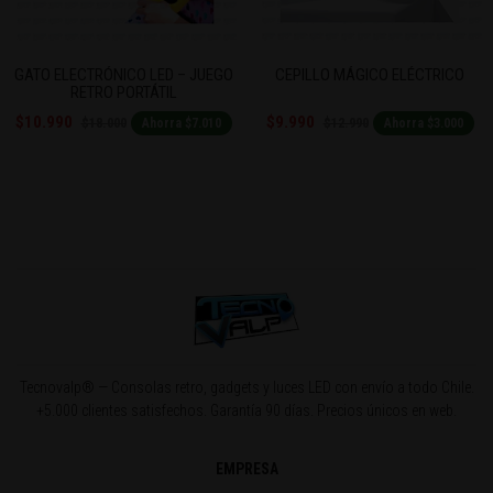
Previous
Next
LED – JUEGO
CEPILLO MÁGICO ELÉCTRICO
CALENTADOR D
ÁTIL
RECARGABLE P
$9.990
$9.500
$12.990
$12.990
orra $7.010
Ahorra $3.000
Ah
Tecnovalp® — Consolas retro, gadgets y luces LED con envío a todo Chile.
+5.000 clientes satisfechos. Garantía 90 días. Precios únicos en web.
EMPRESA