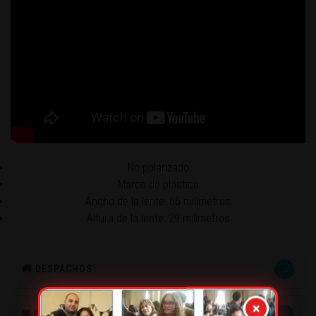
No polarizado
Marco de plástico
Ancho de la lente: 66 milímetros
Altura de la lente: 29 milímetros
→
🚚 DESPACHOS
×
→
🛡️ GARANTÍA