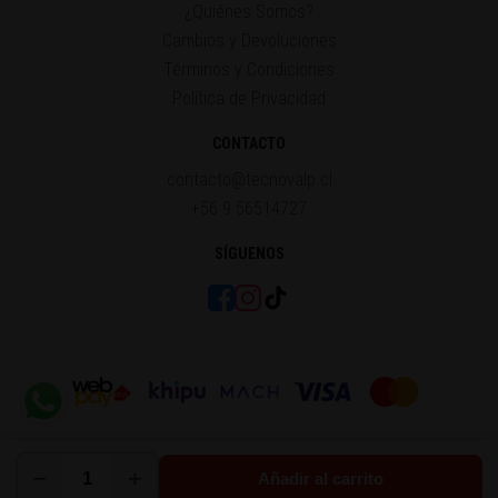
¿Quiénes Somos?
Cambios y Devoluciones
Términos y Condiciones
Política de Privacidad
CONTACTO
contacto@tecnovalp.cl
+56 9 56514727
SÍGUENOS
−
+
Añadir al carrito
© 2014 - 2026 Tecnovalp®. Todos los derechos reservados.