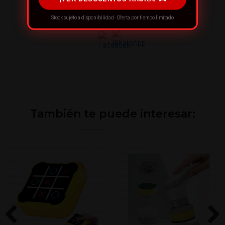
¡RECOMIENDA ESTE PRODUCTO!
Stock sujeto a disponibilidad · Oferta por tiempo limitado
También te puede interesar: