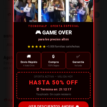
→
💳 MÉTODOS DE PAGO
TECNOVALP · OFERTA ESPECIAL
🎮 GAME OVER
DISPONIBLE EN COLOR
para los precios altos
★★★★★
+5.000 familias satisfechas
🚚
🔒
✅
Agotado
Envío Rápido
Compra
Garantía
Este producto se ha quedado sin stock. Puedes preguntarnos
A todo Chile
100% Segura
Incluida
por el.
OFERTA ACTIVA — VÁLIDA HOY
CONTÁCTANOS
HASTA 50% OFF
⏰ Termina en:
21:12:16
← Continue Comprando
Ya aplicado · Sin cupón necesario
💳
4
personas están comprando ahora
¡VER DESCUENTOS AHORA! 🎮