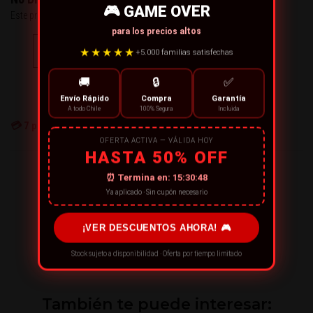
🎮 GAME OVER
Este producto no está disponible..
para los precios altos
★★★★★
CONTÁCTANOS
+5.000 familias satisfechas
🚚
🔒
✅
← CONTINUE COMPRANDO
Envío Rápido
Compra
Garantía
A todo Chile
100% Segura
Incluida
💳
7
personas están comprando ahora
OFERTA ACTIVA — VÁLIDA HOY
HASTA 50% OFF
¡RECOMIENDA ESTE PRODUCTO!
⏰ Termina en:
15:30:48
Ya aplicado · Sin cupón necesario
¡VER DESCUENTOS AHORA! 🎮
Stock sujeto a disponibilidad · Oferta por tiempo limitado
También te puede interesar: