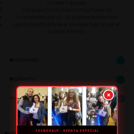
Estirable y ajustable
Para juegos Shooter Freefire/Pubg/Fornite etc
Se recomienda usar 4,5 - 6,5 pulgadas teléfono móvil
Ligero y pequeño para llevar a cualquier lugar y jugar en
cualquier momento.
→
🚚 DESPACHOS
→
🛡️ GARANTÍA
×
→
💳 MÉTODOS DE PAGO
TECNOVALP · OFERTA ESPECIAL
No Disponible