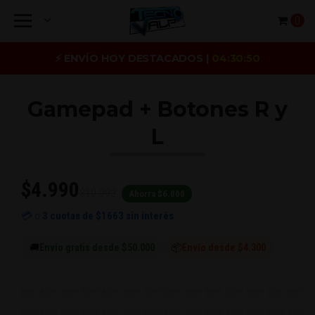
0
⚡ ENVÍO HOY DESTACADOS |
04:30:50
Gamepad + Botones R y
L
$4.990
$10.990
Ahorra $6.000
💳 o
3 cuotas de
$1663
sin interés
🚚
Envío gratis desde $50.000
📦
Envío desde $4.300