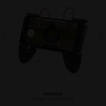
Previous
Ne
DESCRIPCIÓN
Gamepad + botones R y L Pack