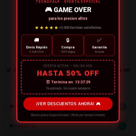
TECNOVALP · OFERTA ESPECIAL
🎮 GAME OVER
para los precios altos
★★★★★
+5.000 familias satisfechas
🚚
🔒
✅
Envío Rápido
Compra
Garantía
A todo Chile
100% Segura
Incluida
OFERTA ACTIVA — VÁLIDA HOY
🛒 ¡Súmate a la libertad! Compra tu ducha hoy y disfruta del
HASTA 50% OFF
agua donde sea que vayas.
⏰ Termina en:
13:37:29
Ya aplicado · Sin cupón necesario
¡VER DESCUENTOS AHORA! 🎮
→
🚚 DESPACHOS
Stock sujeto a disponibilidad · Oferta por tiempo limitado
→
🛡️ GARANTÍA