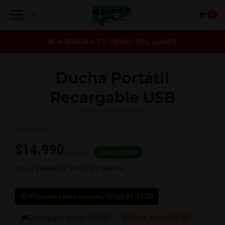
0
📅 ASEGURA TU ENVÍO DEL LUNES
Ducha Portátil
Recargable USB
+50 vendidos
$14.990
$18.990
Ahorra $4000
💳 o
3 cuotas de
$4997
sin interés
📦 Próximo envío mañana, faltan 01:37:30
🚚
Envío gratis desde $50.000
📦
Envío desde $4.300