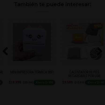
También te puede interesar:
Previous
Next
MINI IMPRESORA TÉRMICA WIFI
CALENTADOR DE PIES
RECARGABLE POR USB
$18.990
$9.500
$23.990
$12.990
Ahorra $5.000
Ahorra $3.490