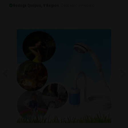
Bodega Quilpué, V Región
· Despacho inmediato
Previous
Ne