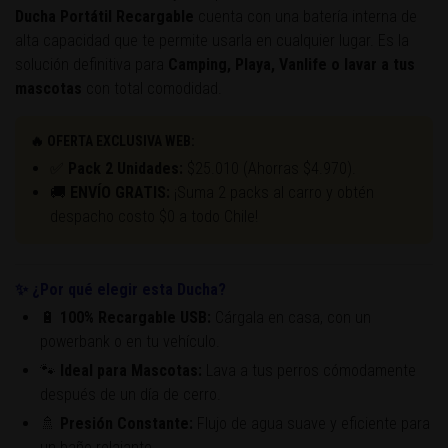
Ducha Portátil Recargable
cuenta con una batería interna de
alta capacidad que te permite usarla en cualquier lugar. Es la
solución definitiva para
Camping, Playa, Vanlife o lavar a tus
mascotas
con total comodidad.
🔥 OFERTA EXCLUSIVA WEB:
✅
Pack 2 Unidades:
$25.010 (Ahorras $4.970).
🚚
ENVÍO GRATIS:
¡Suma 2 packs al carro y obtén
despacho costo $0 a todo Chile!
✨ ¿Por qué elegir esta Ducha?
🔋
100% Recargable USB:
Cárgala en casa, con un
powerbank o en tu vehículo.
🐾
Ideal para Mascotas:
Lava a tus perros cómodamente
después de un día de cerro.
🚿
Presión Constante:
Flujo de agua suave y eficiente para
un baño relajante.