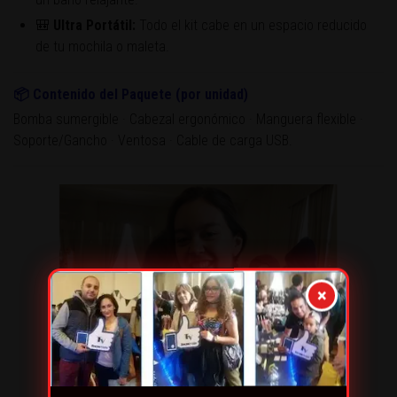
🎒
Ultra Portátil:
Todo el kit cabe en un espacio reducido
de tu mochila o maleta.
📦 Contenido del Paquete (por unidad)
Bomba sumergible · Cabezal ergonómico · Manguera flexible ·
Soporte/Gancho · Ventosa · Cable de carga USB.
×