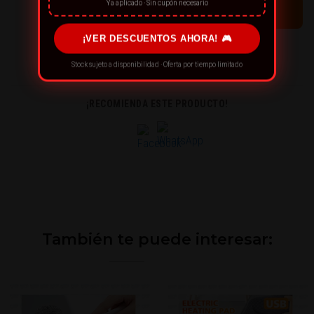
Ya aplicado · Sin cupón necesario
¡VER DESCUENTOS AHORA! 🎮
← CONTINÚA COMPRANDO
Stock sujeto a disponibilidad · Oferta por tiempo limitado
¡RECOMIENDA ESTE PRODUCTO!
También te puede interesar: