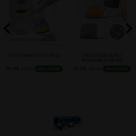
Previous
Next
CEPILLO MÁGICO ELÉCTRICO
CALENTADOR DE PIES
RECARGABLE POR USB
$9.990
$9.500
$12.990
$12.990
Ahorra $3.000
Ahorra $3.490