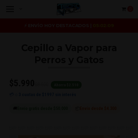
0
⚡ ENVÍO HOY DESTACADOS |
05:02:08
Cepillo a Vapor para
Perros y Gatos
$5.990
$8.500
Ahorra $2.510
💳 o
3 cuotas de
$1997
sin interés
🚚
Envío gratis desde $50.000
📦
Envío desde $4.300