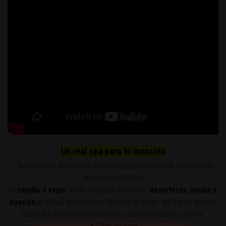
Un real spa para tu mascota
¿Tu mascota deja pelos por todas partes? ¿Huele mal incluso
después del baño?
El
cepillo a vapor
es la solución definitiva:
desinfecta, limpia y
suaviza
el pelaje en minutos. Gracias al poder del vapor, elimina
hasta los ácaros invisibles que causan picazón y olores.