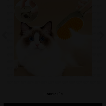
Previous
Ne
DESCRIPCIÓN