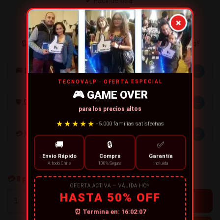
✔ Fácil de usar
✔ Seguro para pieles sensibles
×
✔ Resultados desde el primer uso
🔒
Compra segura. Entrega rápida. ¡Agrega al carrito!
→
🚚 DESPACHOS
TECNOVALP · OFERTA ESPECIAL
🎮 GAME OVER
→
🛡️ GARANTÍA
para los precios altos
★★★★★
+5.000 familias satisfechas
→
💳 MÉTODOS DE PAGO
🚚
🔒
✅
Envío Rápido
Compra
Garantía
A todo Chile
100% Segura
Incluida
💳
8
personas están comprando ahora
OFERTA ACTIVA — VÁLIDA HOY
HASTA 50% OFF
+
-
⏰ Termina en:
16:02:07